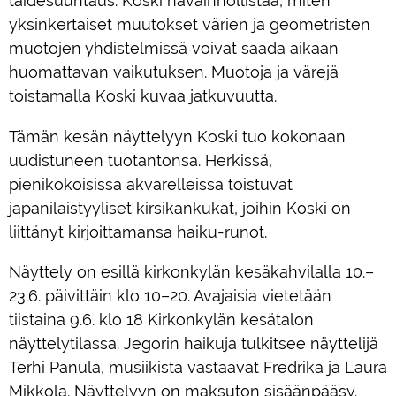
taidesuuntaus. Koski havainnollistaa, miten
yksinkertaiset muutokset värien ja geometristen
muotojen yhdistelmissä voivat saada aikaan
huomattavan vaikutuksen. Muotoja ja värejä
toistamalla Koski kuvaa jatkuvuutta.
Tämän kesän näyttelyyn Koski tuo kokonaan
uudistuneen tuotantonsa. Herkissä,
pienikokoisissa akvarelleissa toistuvat
japanilaistyyliset kirsikankukat, joihin Koski on
liittänyt kirjoittamansa haiku-runot.
Näyttely on esillä kirkonkylän kesäkahvilalla 10.–
23.6. päivittäin klo 10–20. Avajaisia vietetään
tiistaina 9.6. klo 18 Kirkonkylän kesätalon
näyttelytilassa. Jegorin haikuja tulkitsee näyttelijä
Terhi Panula, musiikista vastaavat Fredrika ja Laura
Mikkola. Näyttelyyn on maksuton sisäänpääsy.