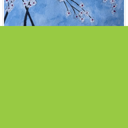
Idyllinen Iitti ja Hiidenvuoren yö.
Kesän kiehtovin klassisen musiikin festivaali.