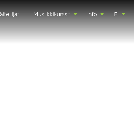
aiteilijat
Musiikkikurssit
Info
FI