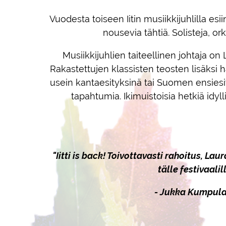
Vuodesta toiseen Iitin musiikkijuhlilla esi
nousevia tähtiä. Solisteja, ork
Musiikkijuhlien taiteellinen johtaja on
Rakastettujen klassisten teosten lisäksi
usein kantaesityksinä tai Suomen ensiesity
tapahtumia. Ikimuistoisia hetkiä idyl
"Iitti is back! Toivottavasti rahoitus, L
tälle festivaali
- Jukka Kumpula