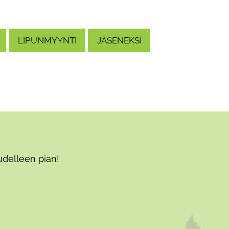
LIPUNMYYNTI
JÄSENEKSI
udelleen pian!