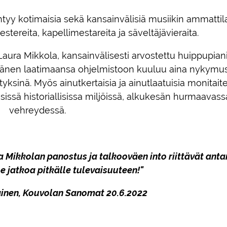
intyy kotimaisia sekä kansainvälisiä musiikin ammattila
estereita, kapellimestareita ja säveltäjävieraita.
 Laura Mikkola, kansainvälisesti arvostettu huippupianis
 hänen laatimaansa ohjelmistoon kuuluu aina nykymusi
ksinä. Myös ainutkertaisia ja ainutlaatuisia monitaite
lisissä historiallisissa miljöissä, alkukesän hurmaavass
vehreydessä.
aura Mikkolan panostus ja talkooväen into riittävät an
lle jatkoa pitkälle tulevaisuuteen!"
inen, Kouvolan Sanomat 20.6.2022