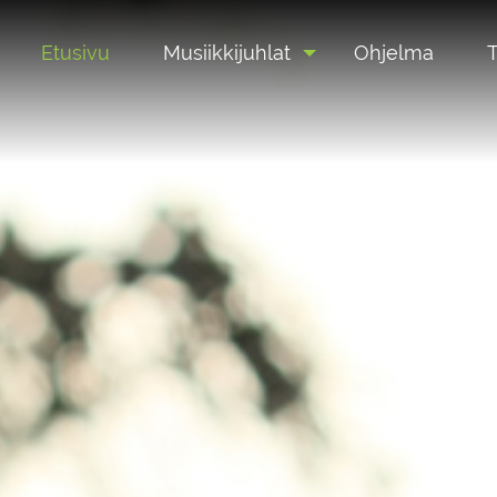
Etusivu
Musiikkijuhlat
Ohjelma
T