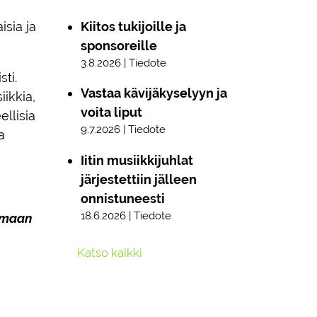
isia ja
Kiitos tukijoille ja
sponsoreille
3.8.2026 | Tiedote
ti.
Vastaa kävijäkyselyyn ja
ikkia,
voita liput
ellisia
9.7.2026 | Tiedote
a
Iitin musiikkijuhlat
järjestettiin jälleen
onnistuneesti
18.6.2026 | Tiedote
tamaan
Katso kaikki