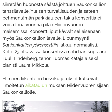
siirretään huonosta säästä johtuen Saukonkallion
tanssilavalle. Yleisen turvallisuuden ja sateen
pehmentämän parkkialueen takia konserttia ei
voida tänä vuonna pitää Hiidenvuoren
maisemissa. Konserttiliput käyvät sellaisenaan
myös Saukonkallion lavalle. Lipunmyynti
Saukonkallion yökonserttiin
jatkuu normaalisti.
Kello 23 alkavassa konsertissa nähdään sopraano
Tuuli Linderberg, tenori Tuomas Katajala sekä
pianisti Laura Mikkola.
Elimäen liikenteen bussikuljetukset kulkevat
ilmoitetun
aikataulun
mukaan Hiidenvuoren sijaan
Saukonkalliolle.