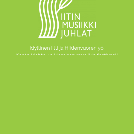
Idyllinen Iitti ja Hiidenvuoren yö.
Kesän kiehtovin klassisen musiikin festivaali.
Ota yhteyttä
Lipunmyynti
Facebook
Instagram
Youtube
Tietosuoja
© 2026
IITIN MUSIIKKIJUHLAT
Toteutus
kymit.fi