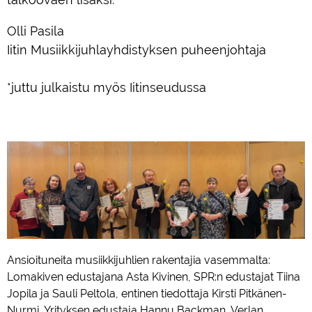
Olli Pasila
Iitin Musiikkijuhlayhdistyksen puheenjohtaja
*juttu julkaistu myös Iitinseudussa
Ansioituneita musiikkijuhlien rakentajia vasemmalta:
Lomakiven edustajana Asta Kivinen, SPR:n edustajat Tiina
Jopila ja Sauli Peltola, entinen tiedottaja Kirsti Pitkänen-
Nurmi, Yrityksen edustaja Hannu Backman, Verlan