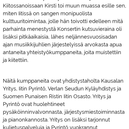
Kiitossanoissaan Kirsti toi muun muassa esille sen,
miten Iitissä on sangen monipuolista
kulttuuritoimintaa, jolle hän toivotti edelleen mitä
parhainta menestystä Konsertin kutsuvieraina oli
lisäksi pitkäaikaisia, lähes neljännesvuosisadan
ajan musiikkijuhlien järjestelyissä arvokasta apua
antaneita yhteistyökumppaneita, joita muistettiin
ja kiitettiin.
Näitä kumppaneita ovat yhdistystaholta Kausalan
Yritys, Iitin Pyrintö, Verlan Seudun Kyläyhdistys ja
Suomen Punaisen Ristin Iitin Osasto. Yritys ja
Pyrintö ovat huolehtineet
pysäköinninvalvonnasta, järjestysmiestoiminnasta
ja pianonkannosta. Yritys on lisäksi tarjonnut
kuljetuspalveluja ja Pyrintö vuokrannut