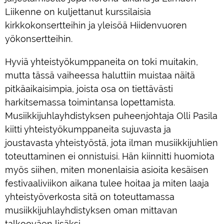
Liikenne on kuljettanut kurssilaisia
kirkkokonsertteihin ja yleisöä Hiidenvuoren
yökonsertteihin.
Hyviä yhteistyökumppaneita on toki muitakin,
mutta tässä vaiheessa haluttiin muistaa näitä
pitkäaikaisimpia, joista osa on tiettävästi
harkitsemassa toimintansa lopettamista.
Musiikkijuhlayhdistyksen puheenjohtaja Olli Pasila
kiitti yhteistyökumppaneita sujuvasta ja
joustavasta yhteistyöstä, jota ilman musiikkijuhlien
toteuttaminen ei onnistuisi. Hän kiinnitti huomiota
myös siihen, miten monenlaisia asioita kesäisen
festivaaliviikon aikana tulee hoitaa ja miten laaja
yhteistyöverkosta sitä on toteuttamassa
musiikkijuhlayhdistyksen oman mittavan
talkooväen lisäksi.