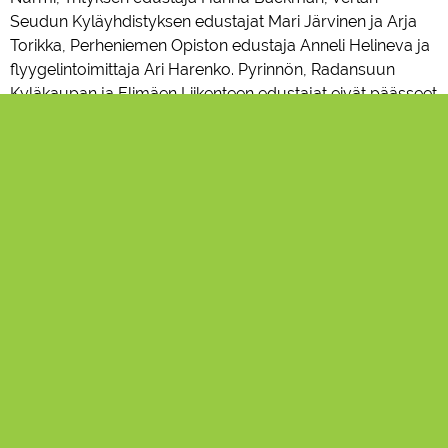
Seudun Kyläyhdistyksen edustajat Mari Järvinen ja Arja
Torikka, Perheniemen Opiston edustaja Anneli Helineva ja
flyygelintoimittaja Ari Harenko. Pyrinnön, Radansuun
Kyläkaupan ja Elimäen Liikenteen edustajat eivät päässeet
paikalle.
Kuva: Merja Ollikainen.