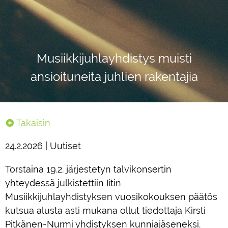
Musiikkijuhlayhdistys muisti
ansioituneita juhlien rakentajia
Takaisin
24.2.2026 | Uutiset
Torstaina 19.2. järjestetyn talvikonsertin
yhteydessä julkistettiin Iitin
Musiikkijuhlayhdistyksen vuosikokouksen päätös
kutsua alusta asti mukana ollut tiedottaja Kirsti
Pitkänen-Nurmi yhdistyksen kunniajäseneksi.