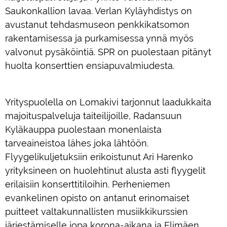
Saukonkallion lavaa. Verlan Kyläyhdistys on
avustanut tehdasmuseon penkkikatsomon
rakentamisessa ja purkamisessa ynnä myös
valvonut pysäköintiä. SPR on puolestaan pitänyt
huolta konserttien ensiapuvalmiudesta.
Yrityspuolella on Lomakivi tarjonnut laadukkaita
majoituspalveluja taiteilijoille, Radansuun
Kyläkauppa puolestaan monenlaista
tarveaineistoa lähes joka lähtöön.
Flyygelikuljetuksiin erikoistunut Ari Harenko
yrityksineen on huolehtinut alusta asti flyygelit
erilaisiin konserttitiloihin. Perheniemen
evankelinen opisto on antanut erinomaiset
puitteet valtakunnallisten musiikkikurssien
järjestämiselle jopa korona-aikana ja Elimäen